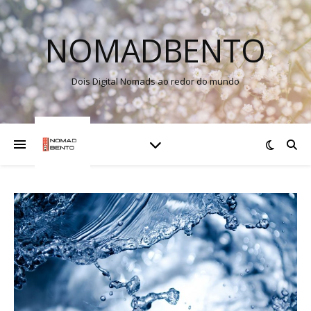
NOMADBENTO
Dois Digital Nomads ao redor do mundo